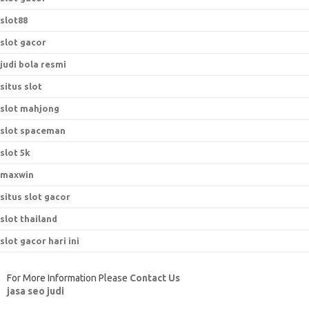
slot88
slot gacor
judi bola resmi
situs slot
slot mahjong
slot spaceman
slot 5k
maxwin
situs slot gacor
slot thailand
slot gacor hari ini
For More Information Please
Contact Us
jasa seo judi