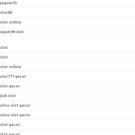
jaguar33
slot88
slot online
agam99 slot
slot
slot
slot online
slot777 gacor
slot gacor
judi slot
situs slot gacor
situs slot gacor
slot gacor
slot gacor