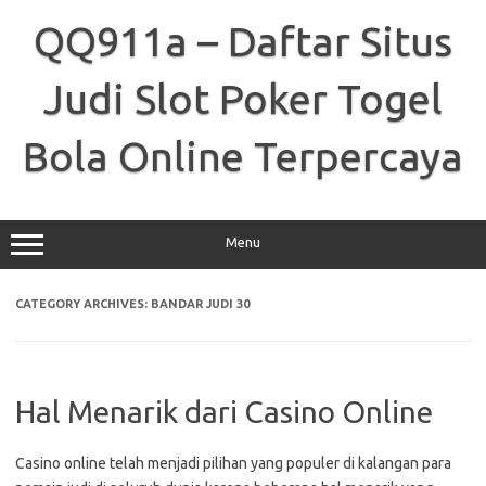
Skip
to
QQ911a – Daftar Situs
content
Judi Slot Poker Togel
Bola Online Terpercaya
Menu
CATEGORY ARCHIVES:
BANDAR JUDI 30
Hal Menarik dari Casino Online
Casino online telah menjadi pilihan yang populer di kalangan para