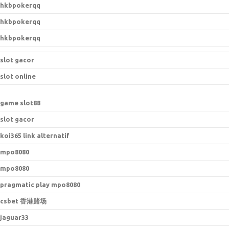
hkbpokerqq
hkbpokerqq
hkbpokerqq
slot gacor
slot online
game slot88
slot gacor
koi365 link alternatif
mpo8080
mpo8080
pragmatic play mpo8080
csbet 香港赌场
jaguar33