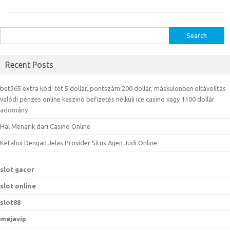
S
e
a
Recent Posts
r
c
bet365 extra kód: tét 5 dollár, pontszám 200 dollár, máskülönben eltávolítás
h
valódi pénzes online kaszinó befizetés nélküli ice casino vagy 1100 dollár
f
adomány
o
Hal Menarik dari Casino Online
r
Ketahui Dengan Jelas Provider Situs Agen Judi Online
:
slot gacor
slot online
slot88
mejavip