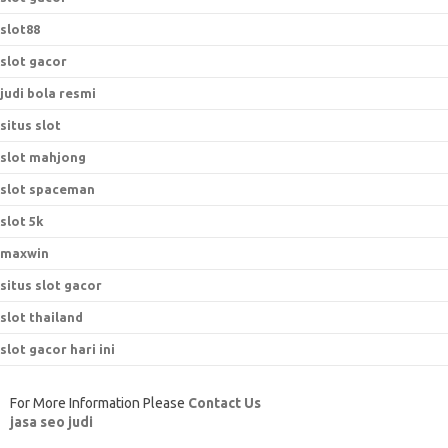
slot88
slot gacor
judi bola resmi
situs slot
slot mahjong
slot spaceman
slot 5k
maxwin
situs slot gacor
slot thailand
slot gacor hari ini
For More Information Please
Contact Us
jasa seo judi