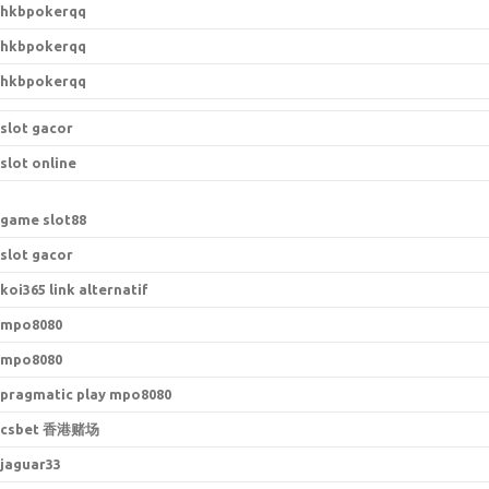
hkbpokerqq
hkbpokerqq
hkbpokerqq
slot gacor
slot online
game slot88
slot gacor
koi365 link alternatif
mpo8080
mpo8080
pragmatic play mpo8080
csbet 香港赌场
jaguar33