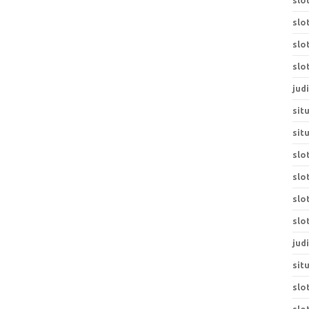
slo
slo
slo
slo
judi
sit
sit
slo
slo
slo
slo
jud
sit
slo