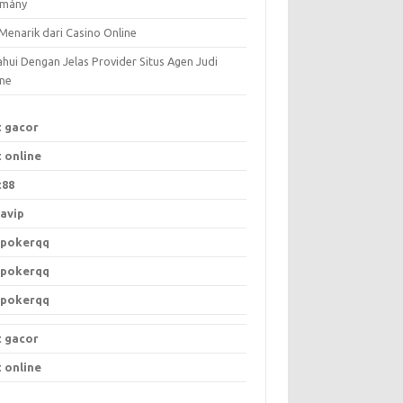
mány
Menarik dari Casino Online
ahui Dengan Jelas Provider Situs Agen Judi
ine
t gacor
t online
t88
avip
bpokerqq
bpokerqq
bpokerqq
t gacor
t online