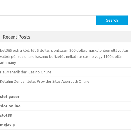
S
e
a
Recent Posts
r
c
bet365 extra kód: tét 5 dollár, pontszám 200 dollár, máskülönben eltávolítás
h
valódi pénzes online kaszinó befizetés nélküli ice casino vagy 1100 dollár
f
adomány
o
Hal Menarik dari Casino Online
r
Ketahui Dengan Jelas Provider Situs Agen Judi Online
:
slot gacor
slot online
slot88
mejavip