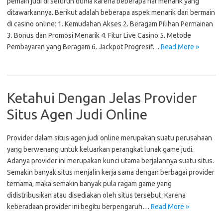
pemain judi di seluruh dunia karena beberapa hal menarik yang
ditawarkannya. Berikut adalah beberapa aspek menarik dari bermain
di casino online: 1. Kemudahan Akses 2. Beragam Pilihan Permainan
3. Bonus dan Promosi Menarik 4. Fitur Live Casino 5. Metode
Pembayaran yang Beragam 6. Jackpot Progresif…
Read More »
Ketahui Dengan Jelas Provider
Situs Agen Judi Online
Provider dalam situs agen judi online merupakan suatu perusahaan
yang berwenang untuk keluarkan perangkat lunak game judi.
Adanya provider ini merupakan kunci utama berjalannya suatu situs.
Semakin banyak situs menjalin kerja sama dengan berbagai provider
ternama, maka semakin banyak pula ragam game yang
didistribusikan atau disediakan oleh situs tersebut. Karena
keberadaan provider ini begitu berpengaruh…
Read More »