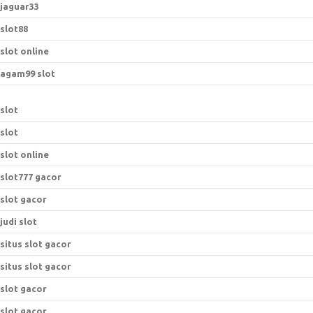
jaguar33
slot88
slot online
agam99 slot
slot
slot
slot online
slot777 gacor
slot gacor
judi slot
situs slot gacor
situs slot gacor
slot gacor
slot gacor