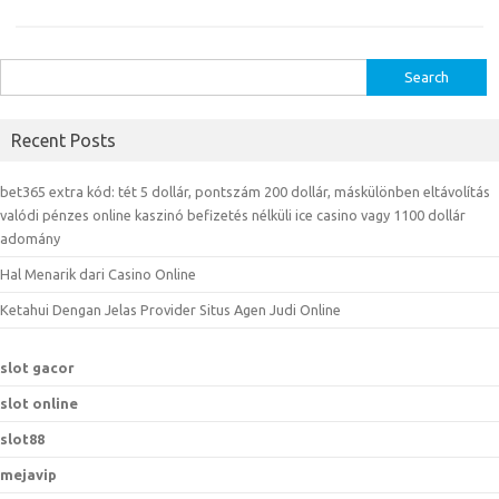
S
e
a
Recent Posts
r
c
bet365 extra kód: tét 5 dollár, pontszám 200 dollár, máskülönben eltávolítás
h
valódi pénzes online kaszinó befizetés nélküli ice casino vagy 1100 dollár
f
adomány
o
Hal Menarik dari Casino Online
r
Ketahui Dengan Jelas Provider Situs Agen Judi Online
:
slot gacor
slot online
slot88
mejavip