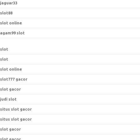
jaguar33
slot88
slot online
agam99 slot
slot
slot
slot online
slot777 gacor
slot gacor
judi slot
situs slot gacor
situs slot gacor
slot gacor
slot gacor