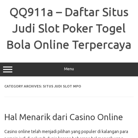
Skip
to
QQ911a – Daftar Situs
content
Judi Slot Poker Togel
Bola Online Terpercaya
Menu
CATEGORY ARCHIVES:
SITUS JUDI SLOT MPO
Hal Menarik dari Casino Online
Casino online telah menjadi pilihan yang populer di kalangan para