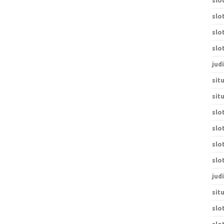
slo
slo
slo
slo
judi
sit
sit
slo
slo
slo
slo
jud
sit
slo