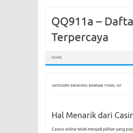
Skip
to
content
QQ911a – Daftar
Terpercaya
HOME
CATEGORY ARCHIVES:
BANDAR TOGEL 127
Hal Menarik dari Casi
Casino online telah menjadi pilihan yang pop