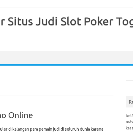
 Situs Judi Slot Poker To
Sea
for:
R
no Online
bet3
más
kasz
uler di kalangan para pemain judi di seluruh dunia karena