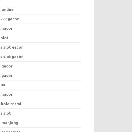
t
t online
t777 gacor
t gacor
 slot
us slot gacor
us slot gacor
t gacor
t gacor
t88
t gacor
i bola resmi
us slot
t mahjong