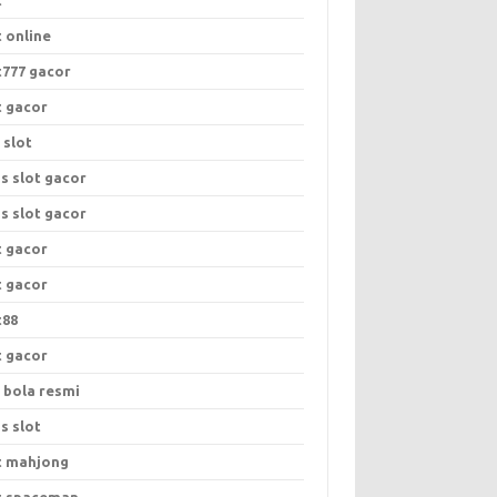
t
t online
t777 gacor
t gacor
 slot
us slot gacor
us slot gacor
t gacor
t gacor
t88
t gacor
i bola resmi
us slot
t mahjong