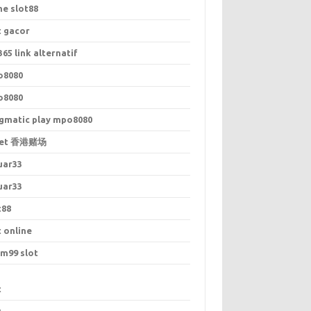
e slot88
t gacor
365 link alternatif
o8080
o8080
gmatic play mpo8080
bet 香港赌场
uar33
uar33
t88
t online
m99 slot
t