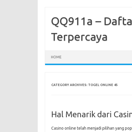
Skip
to
content
QQ911a – Daftar
Terpercaya
HOME
CATEGORY ARCHIVES:
TOGEL ONLINE 45
Hal Menarik dari Casi
Casino online telah menjadi pilihan yang pop