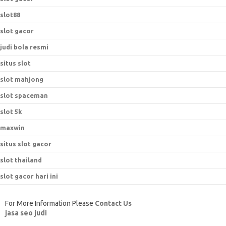
slot88
slot gacor
judi bola resmi
situs slot
slot mahjong
slot spaceman
slot 5k
maxwin
situs slot gacor
slot thailand
slot gacor hari ini
For More Information Please
Contact Us
jasa seo judi