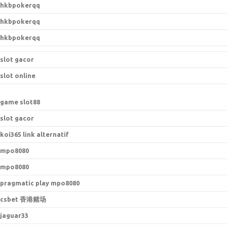
hkbpokerqq
hkbpokerqq
hkbpokerqq
slot gacor
slot online
game slot88
slot gacor
koi365 link alternatif
mpo8080
mpo8080
pragmatic play mpo8080
csbet 香港赌场
jaguar33