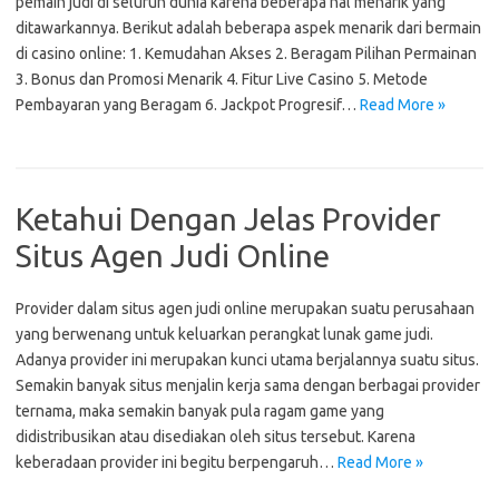
pemain judi di seluruh dunia karena beberapa hal menarik yang
ditawarkannya. Berikut adalah beberapa aspek menarik dari bermain
di casino online: 1. Kemudahan Akses 2. Beragam Pilihan Permainan
3. Bonus dan Promosi Menarik 4. Fitur Live Casino 5. Metode
Pembayaran yang Beragam 6. Jackpot Progresif…
Read More »
Ketahui Dengan Jelas Provider
Situs Agen Judi Online
Provider dalam situs agen judi online merupakan suatu perusahaan
yang berwenang untuk keluarkan perangkat lunak game judi.
Adanya provider ini merupakan kunci utama berjalannya suatu situs.
Semakin banyak situs menjalin kerja sama dengan berbagai provider
ternama, maka semakin banyak pula ragam game yang
didistribusikan atau disediakan oleh situs tersebut. Karena
keberadaan provider ini begitu berpengaruh…
Read More »