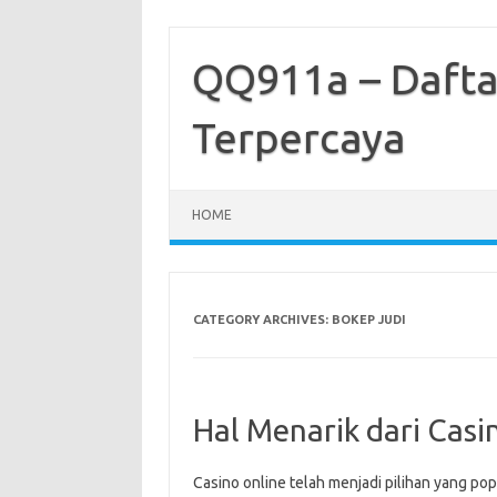
Skip
to
content
QQ911a – Daftar
Terpercaya
HOME
CATEGORY ARCHIVES:
BOKEP JUDI
Hal Menarik dari Casi
Casino online telah menjadi pilihan yang pop