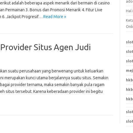
ado
rikut adalah beberapa aspek menarik dari bermain di casino
an Permainan 3. Bonus dan Promosi Menarik 4. Fitur Live
Hal 
 6. Jackpot Progresif…
Read More »
Ket
Onl
slo
Provider Situs Agen Judi
slo
slo
mej
upakan suatu perusahaan yang berwenang untuk keluarkan
ini merupakan kunci utama berjalannya suatu situs. Semakin
hk
rbagai provider ternama, maka semakin banyak pula ragam
hk
eh situs tersebut. Karena keberadaan provider ini begitu
hk
slo
slo