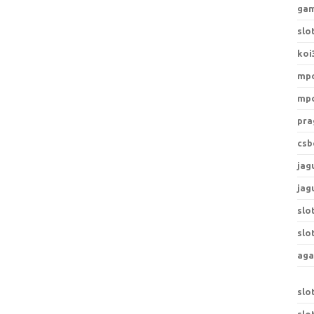
gam
slo
koi
mp
mp
pra
cs
jag
jag
slo
slo
aga
slo