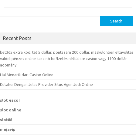
S
e
a
Recent Posts
r
c
bet365 extra kód: tét 5 dollár, pontszám 200 dollár, máskülönben eltávolítás
h
valódi pénzes online kaszinó befizetés nélküli ice casino vagy 1100 dollár
f
adomány
o
Hal Menarik dari Casino Online
r
Ketahui Dengan Jelas Provider Situs Agen Judi Online
:
slot gacor
slot online
slot88
mejavip