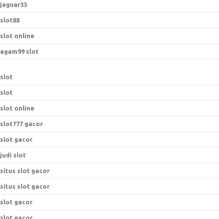
jaguar33
slot88
slot online
agam99 slot
slot
slot
slot online
slot777 gacor
slot gacor
judi slot
situs slot gacor
situs slot gacor
slot gacor
slot gacor