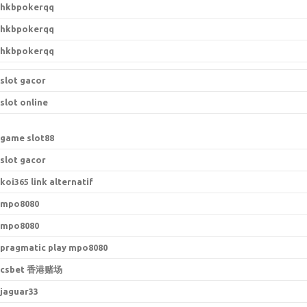
hkbpokerqq
hkbpokerqq
hkbpokerqq
slot gacor
slot online
game slot88
slot gacor
koi365 link alternatif
mpo8080
mpo8080
pragmatic play mpo8080
csbet 香港赌场
jaguar33