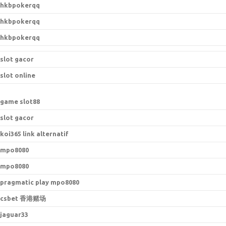
hkbpokerqq
hkbpokerqq
hkbpokerqq
slot gacor
slot online
game slot88
slot gacor
koi365 link alternatif
mpo8080
mpo8080
pragmatic play mpo8080
csbet 香港赌场
jaguar33