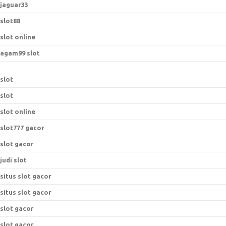
jaguar33
slot88
slot online
agam99 slot
slot
slot
slot online
slot777 gacor
slot gacor
judi slot
situs slot gacor
situs slot gacor
slot gacor
slot gacor