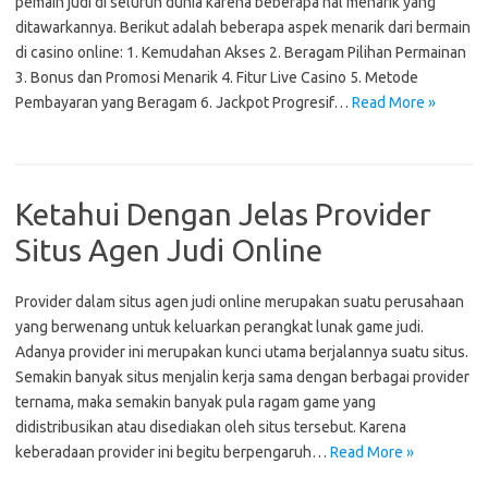
pemain judi di seluruh dunia karena beberapa hal menarik yang
ditawarkannya. Berikut adalah beberapa aspek menarik dari bermain
di casino online: 1. Kemudahan Akses 2. Beragam Pilihan Permainan
3. Bonus dan Promosi Menarik 4. Fitur Live Casino 5. Metode
Pembayaran yang Beragam 6. Jackpot Progresif…
Read More »
Ketahui Dengan Jelas Provider
Situs Agen Judi Online
Provider dalam situs agen judi online merupakan suatu perusahaan
yang berwenang untuk keluarkan perangkat lunak game judi.
Adanya provider ini merupakan kunci utama berjalannya suatu situs.
Semakin banyak situs menjalin kerja sama dengan berbagai provider
ternama, maka semakin banyak pula ragam game yang
didistribusikan atau disediakan oleh situs tersebut. Karena
keberadaan provider ini begitu berpengaruh…
Read More »