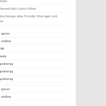
mány
Menarik dari Casino Online
ahui Dengan Jelas Provider Situs Agen Judi
ine
t gacor
t online
t88
avip
bpokerqq
bpokerqq
bpokerqq
t gacor
t online