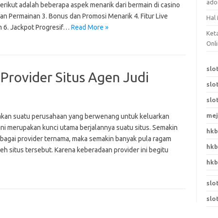
ado
rikut adalah beberapa aspek menarik dari bermain di casino
an Permainan 3. Bonus dan Promosi Menarik 4. Fitur Live
Hal 
 6. Jackpot Progresif…
Read More »
Ket
Onl
slo
Provider Situs Agen Judi
slo
slo
mej
upakan suatu perusahaan yang berwenang untuk keluarkan
ini merupakan kunci utama berjalannya suatu situs. Semakin
hk
rbagai provider ternama, maka semakin banyak pula ragam
hk
eh situs tersebut. Karena keberadaan provider ini begitu
hk
slo
slo