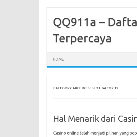
Skip
to
content
QQ911a – Daftar
Terpercaya
HOME
CATEGORY ARCHIVES:
SLOT GACOR 19
Hal Menarik dari Casi
Casino online telah menjadi pilihan yang pop