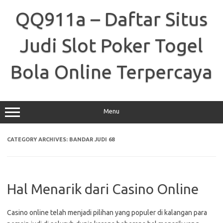
Skip
to
QQ911a – Daftar Situs
content
Judi Slot Poker Togel
Bola Online Terpercaya
Menu
CATEGORY ARCHIVES:
BANDAR JUDI 68
Hal Menarik dari Casino Online
Casino online telah menjadi pilihan yang populer di kalangan para