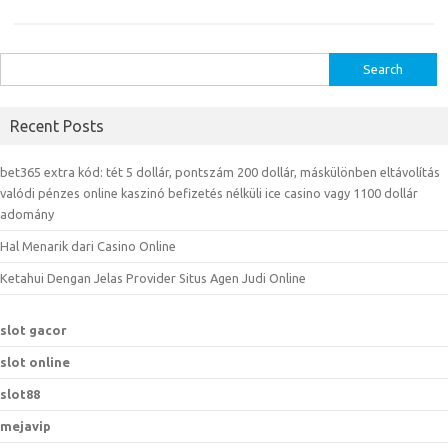
S
e
a
Recent Posts
r
c
bet365 extra kód: tét 5 dollár, pontszám 200 dollár, máskülönben eltávolítás
h
valódi pénzes online kaszinó befizetés nélküli ice casino vagy 1100 dollár
f
adomány
o
Hal Menarik dari Casino Online
r
Ketahui Dengan Jelas Provider Situs Agen Judi Online
:
slot gacor
slot online
slot88
mejavip