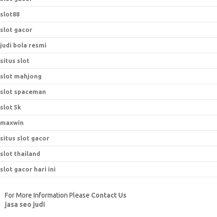
slot88
slot gacor
judi bola resmi
situs slot
slot mahjong
slot spaceman
slot 5k
maxwin
situs slot gacor
slot thailand
slot gacor hari ini
For More Information Please
Contact Us
jasa seo judi