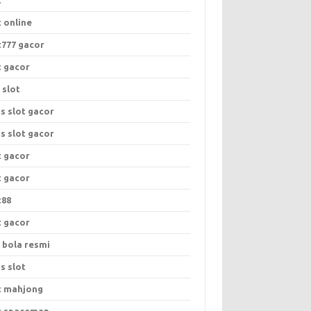
t
t online
t777 gacor
t gacor
 slot
us slot gacor
us slot gacor
t gacor
t gacor
t88
t gacor
i bola resmi
us slot
t mahjong