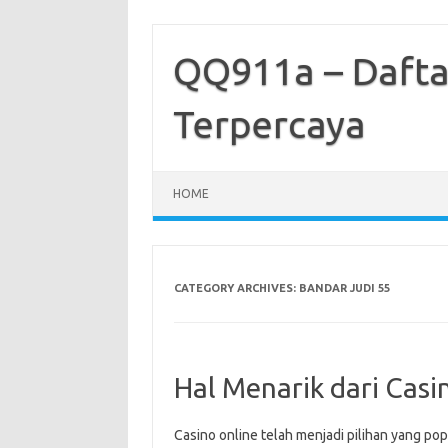
Skip
to
content
QQ911a – Daftar
Terpercaya
HOME
CATEGORY ARCHIVES:
BANDAR JUDI 55
Hal Menarik dari Casi
Casino online telah menjadi pilihan yang pop