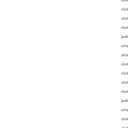
slo
slo
slo
slo
judi
sit
sit
slo
slo
slo
slo
jud
sit
slo