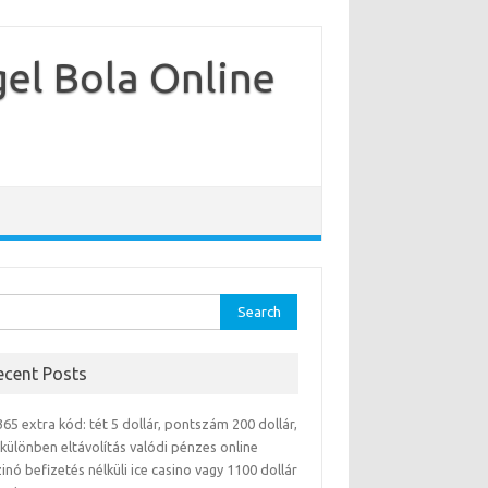
gel Bola Online
rch
ecent Posts
65 extra kód: tét 5 dollár, pontszám 200 dollár,
különben eltávolítás valódi pénzes online
inó befizetés nélküli ice casino vagy 1100 dollár