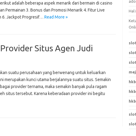
ado
rikut adalah beberapa aspek menarik dari bermain di casino
an Permainan 3. Bonus dan Promosi Menarik 4. Fitur Live
Hal 
 6. Jackpot Progresif…
Read More »
Ket
Onl
slo
Provider Situs Agen Judi
slo
slo
mej
upakan suatu perusahaan yang berwenang untuk keluarkan
ini merupakan kunci utama berjalannya suatu situs. Semakin
hk
rbagai provider ternama, maka semakin banyak pula ragam
hk
eh situs tersebut. Karena keberadaan provider ini begitu
hk
slo
slo