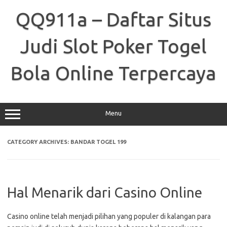
Skip
to
QQ911a – Daftar Situs
content
Judi Slot Poker Togel
Bola Online Terpercaya
Menu
CATEGORY ARCHIVES:
BANDAR TOGEL 199
Hal Menarik dari Casino Online
Casino online telah menjadi pilihan yang populer di kalangan para