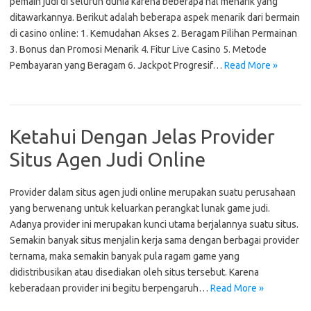
pemain judi di seluruh dunia karena beberapa hal menarik yang
ditawarkannya. Berikut adalah beberapa aspek menarik dari bermain
di casino online: 1. Kemudahan Akses 2. Beragam Pilihan Permainan
3. Bonus dan Promosi Menarik 4. Fitur Live Casino 5. Metode
Pembayaran yang Beragam 6. Jackpot Progresif…
Read More »
Ketahui Dengan Jelas Provider
Situs Agen Judi Online
Provider dalam situs agen judi online merupakan suatu perusahaan
yang berwenang untuk keluarkan perangkat lunak game judi.
Adanya provider ini merupakan kunci utama berjalannya suatu situs.
Semakin banyak situs menjalin kerja sama dengan berbagai provider
ternama, maka semakin banyak pula ragam game yang
didistribusikan atau disediakan oleh situs tersebut. Karena
keberadaan provider ini begitu berpengaruh…
Read More »