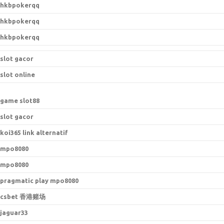
hkbpokerqq
hkbpokerqq
hkbpokerqq
slot gacor
slot online
game slot88
slot gacor
koi365 link alternatif
mpo8080
mpo8080
pragmatic play mpo8080
csbet 香港赌场
jaguar33