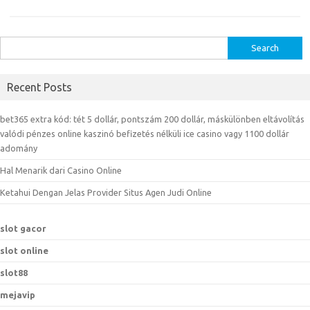
S
e
a
Recent Posts
r
c
bet365 extra kód: tét 5 dollár, pontszám 200 dollár, máskülönben eltávolítás
h
valódi pénzes online kaszinó befizetés nélküli ice casino vagy 1100 dollár
f
adomány
o
Hal Menarik dari Casino Online
r
Ketahui Dengan Jelas Provider Situs Agen Judi Online
:
slot gacor
slot online
slot88
mejavip