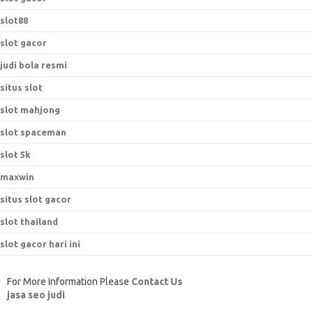
slot88
slot gacor
judi bola resmi
situs slot
slot mahjong
slot spaceman
slot 5k
maxwin
situs slot gacor
slot thailand
slot gacor hari ini
For More Information Please
Contact Us
jasa seo judi