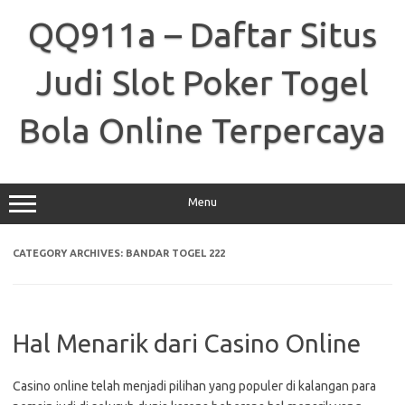
Skip
to
QQ911a – Daftar Situs
content
Judi Slot Poker Togel
Bola Online Terpercaya
Menu
CATEGORY ARCHIVES:
BANDAR TOGEL 222
Hal Menarik dari Casino Online
Casino online telah menjadi pilihan yang populer di kalangan para