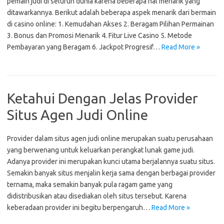
pemain judi di seluruh dunia karena beberapa hal menarik yang
ditawarkannya. Berikut adalah beberapa aspek menarik dari bermain
di casino online: 1. Kemudahan Akses 2. Beragam Pilihan Permainan
3. Bonus dan Promosi Menarik 4. Fitur Live Casino 5. Metode
Pembayaran yang Beragam 6. Jackpot Progresif…
Read More »
Ketahui Dengan Jelas Provider
Situs Agen Judi Online
Provider dalam situs agen judi online merupakan suatu perusahaan
yang berwenang untuk keluarkan perangkat lunak game judi.
Adanya provider ini merupakan kunci utama berjalannya suatu situs.
Semakin banyak situs menjalin kerja sama dengan berbagai provider
ternama, maka semakin banyak pula ragam game yang
didistribusikan atau disediakan oleh situs tersebut. Karena
keberadaan provider ini begitu berpengaruh…
Read More »