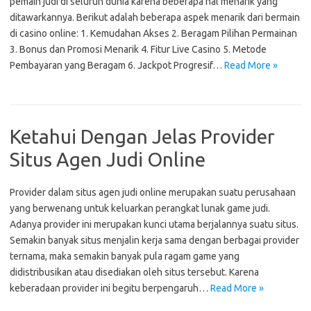
pemain judi di seluruh dunia karena beberapa hal menarik yang
ditawarkannya. Berikut adalah beberapa aspek menarik dari bermain
di casino online: 1. Kemudahan Akses 2. Beragam Pilihan Permainan
3. Bonus dan Promosi Menarik 4. Fitur Live Casino 5. Metode
Pembayaran yang Beragam 6. Jackpot Progresif…
Read More »
Ketahui Dengan Jelas Provider
Situs Agen Judi Online
Provider dalam situs agen judi online merupakan suatu perusahaan
yang berwenang untuk keluarkan perangkat lunak game judi.
Adanya provider ini merupakan kunci utama berjalannya suatu situs.
Semakin banyak situs menjalin kerja sama dengan berbagai provider
ternama, maka semakin banyak pula ragam game yang
didistribusikan atau disediakan oleh situs tersebut. Karena
keberadaan provider ini begitu berpengaruh…
Read More »