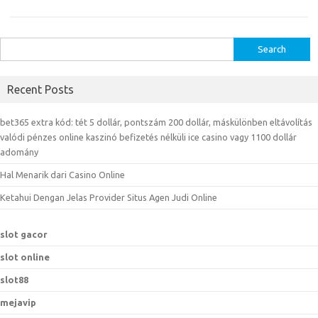
S
e
a
Recent Posts
r
c
bet365 extra kód: tét 5 dollár, pontszám 200 dollár, máskülönben eltávolítás
h
valódi pénzes online kaszinó befizetés nélküli ice casino vagy 1100 dollár
f
adomány
o
Hal Menarik dari Casino Online
r
Ketahui Dengan Jelas Provider Situs Agen Judi Online
:
slot gacor
slot online
slot88
mejavip