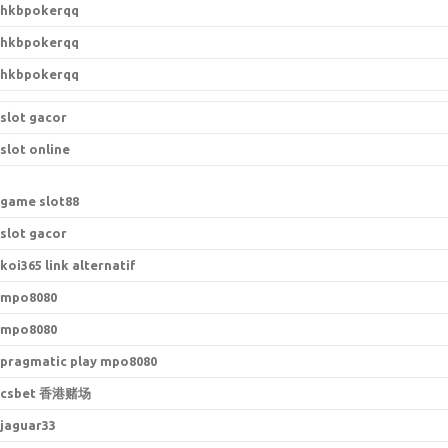
hkbpokerqq
hkbpokerqq
hkbpokerqq
slot gacor
slot online
game slot88
slot gacor
koi365 link alternatif
mpo8080
mpo8080
pragmatic play mpo8080
csbet 香港赌场
jaguar33