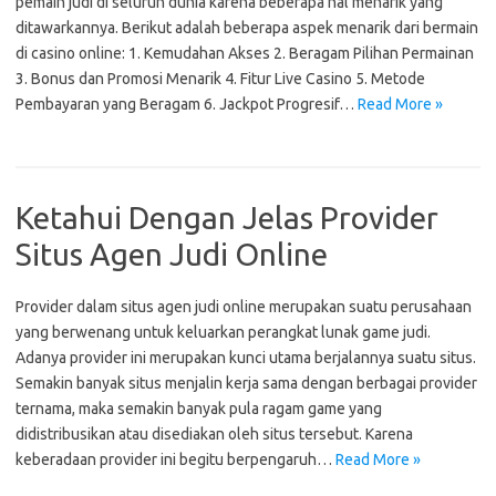
pemain judi di seluruh dunia karena beberapa hal menarik yang
ditawarkannya. Berikut adalah beberapa aspek menarik dari bermain
di casino online: 1. Kemudahan Akses 2. Beragam Pilihan Permainan
3. Bonus dan Promosi Menarik 4. Fitur Live Casino 5. Metode
Pembayaran yang Beragam 6. Jackpot Progresif…
Read More »
Ketahui Dengan Jelas Provider
Situs Agen Judi Online
Provider dalam situs agen judi online merupakan suatu perusahaan
yang berwenang untuk keluarkan perangkat lunak game judi.
Adanya provider ini merupakan kunci utama berjalannya suatu situs.
Semakin banyak situs menjalin kerja sama dengan berbagai provider
ternama, maka semakin banyak pula ragam game yang
didistribusikan atau disediakan oleh situs tersebut. Karena
keberadaan provider ini begitu berpengaruh…
Read More »