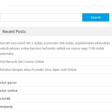
S
e
a
Recent Posts
r
c
bet365 extra kód: tét 5 dollár, pontszám 200 dollár, máskülönben eltávolítás
h
valódi pénzes online kaszinó befizetés nélküli ice casino vagy 1100 dollár
f
adomány
o
Hal Menarik dari Casino Online
r
Ketahui Dengan Jelas Provider Situs Agen Judi Online
:
slot gacor
slot online
slot88
mejavip