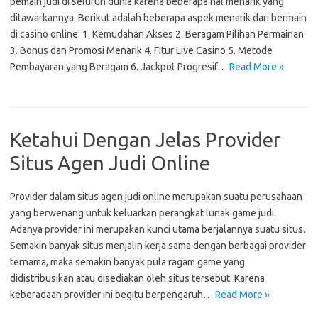
pemain judi di seluruh dunia karena beberapa hal menarik yang
ditawarkannya. Berikut adalah beberapa aspek menarik dari bermain
di casino online: 1. Kemudahan Akses 2. Beragam Pilihan Permainan
3. Bonus dan Promosi Menarik 4. Fitur Live Casino 5. Metode
Pembayaran yang Beragam 6. Jackpot Progresif…
Read More »
Ketahui Dengan Jelas Provider
Situs Agen Judi Online
Provider dalam situs agen judi online merupakan suatu perusahaan
yang berwenang untuk keluarkan perangkat lunak game judi.
Adanya provider ini merupakan kunci utama berjalannya suatu situs.
Semakin banyak situs menjalin kerja sama dengan berbagai provider
ternama, maka semakin banyak pula ragam game yang
didistribusikan atau disediakan oleh situs tersebut. Karena
keberadaan provider ini begitu berpengaruh…
Read More »