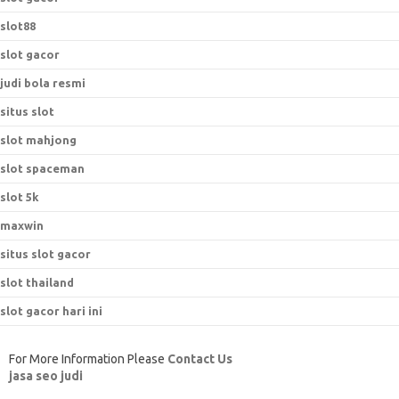
slot88
slot gacor
judi bola resmi
situs slot
slot mahjong
slot spaceman
slot 5k
maxwin
situs slot gacor
slot thailand
slot gacor hari ini
For More Information Please
Contact Us
jasa seo judi