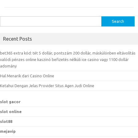
S
e
a
Recent Posts
r
c
bet365 extra kód: tét 5 dollár, pontszám 200 dollár, máskülönben eltávolítás
h
valódi pénzes online kaszinó befizetés nélküli ice casino vagy 1100 dollár
f
adomány
o
Hal Menarik dari Casino Online
r
Ketahui Dengan Jelas Provider Situs Agen Judi Online
:
slot gacor
slot online
slot88
mejavip