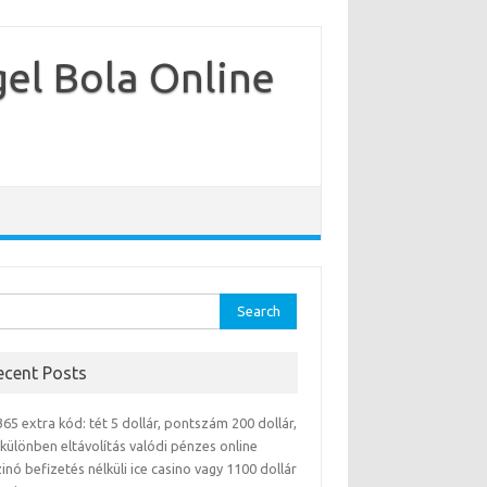
gel Bola Online
rch
ecent Posts
65 extra kód: tét 5 dollár, pontszám 200 dollár,
különben eltávolítás valódi pénzes online
inó befizetés nélküli ice casino vagy 1100 dollár