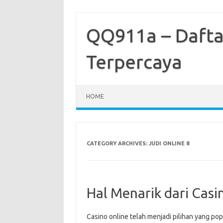
Skip
to
content
QQ911a – Daftar
Terpercaya
HOME
CATEGORY ARCHIVES:
JUDI ONLINE 8
Hal Menarik dari Casi
Casino online telah menjadi pilihan yang pop