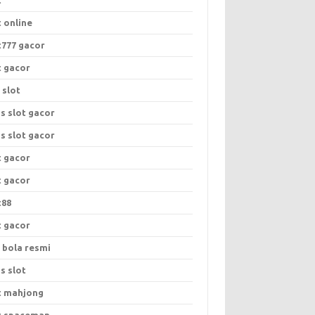
t
t online
t777 gacor
t gacor
 slot
us slot gacor
us slot gacor
t gacor
t gacor
t88
t gacor
i bola resmi
us slot
t mahjong