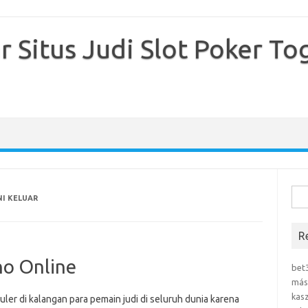
 Situs Judi Slot Poker To
Sea
NI KELUAR
for:
R
no Online
bet3
más
kasz
uler di kalangan para pemain judi di seluruh dunia karena