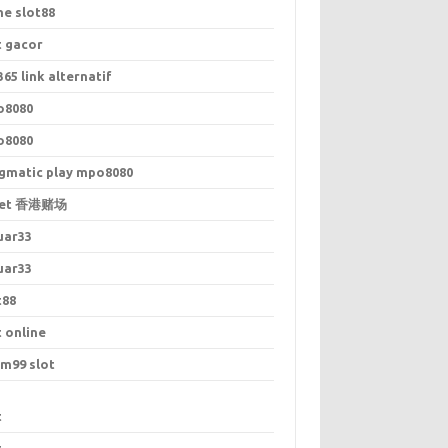
e slot88
t gacor
365 link alternatif
o8080
o8080
gmatic play mpo8080
bet 香港赌场
uar33
uar33
t88
t online
m99 slot
t