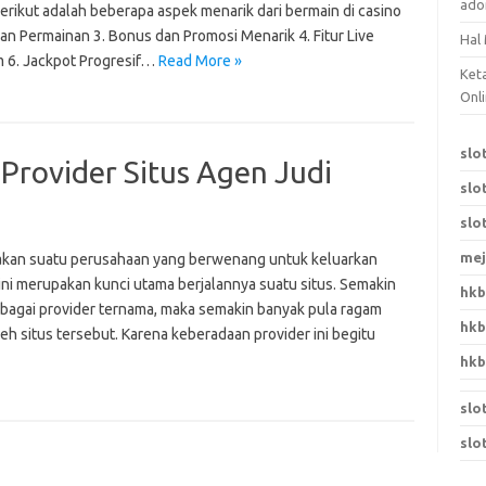
ado
rikut adalah beberapa aspek menarik dari bermain di casino
an Permainan 3. Bonus dan Promosi Menarik 4. Fitur Live
Hal 
 6. Jackpot Progresif…
Read More »
Ket
Onl
slo
Provider Situs Agen Judi
slo
slo
mej
upakan suatu perusahaan yang berwenang untuk keluarkan
ini merupakan kunci utama berjalannya suatu situs. Semakin
hk
rbagai provider ternama, maka semakin banyak pula ragam
hk
eh situs tersebut. Karena keberadaan provider ini begitu
hk
slo
slo