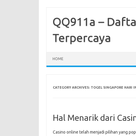
Skip
to
content
QQ911a – Daftar
Terpercaya
HOME
CATEGORY ARCHIVES:
TOGEL SINGAPORE HARI I
Hal Menarik dari Casi
Casino online telah menjadi pilihan yang pop