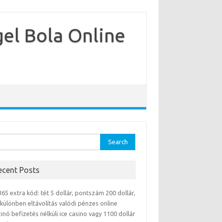
gel Bola Online
rch
ecent Posts
65 extra kód: tét 5 dollár, pontszám 200 dollár,
különben eltávolítás valódi pénzes online
inó befizetés nélküli ice casino vagy 1100 dollár