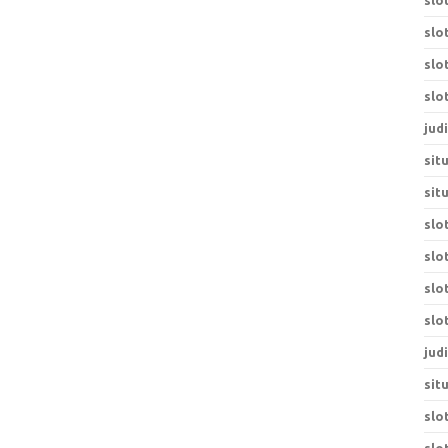
slo
slo
slo
slo
judi
sit
sit
slo
slo
slo
slo
jud
sit
slo