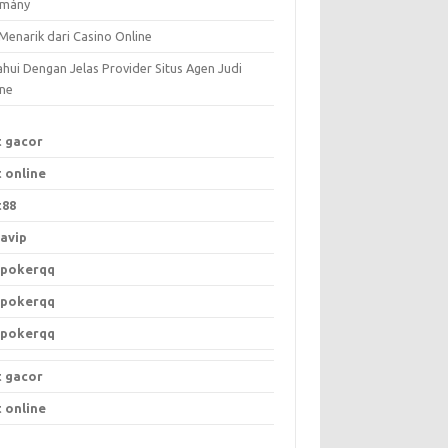
mány
Menarik dari Casino Online
ahui Dengan Jelas Provider Situs Agen Judi
ine
t gacor
t online
t88
avip
bpokerqq
bpokerqq
bpokerqq
t gacor
t online