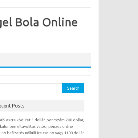
gel Bola Online
rch
ecent Posts
65 extra kód: tét 5 dollár, pontszám 200 dollár,
különben eltávolítás valódi pénzes online
inó befizetés nélküli ice casino vagy 1100 dollár