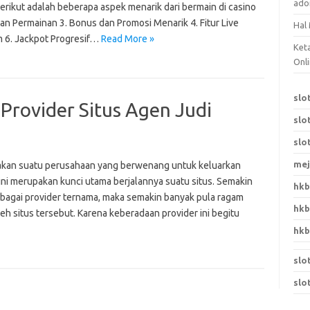
ado
rikut adalah beberapa aspek menarik dari bermain di casino
an Permainan 3. Bonus dan Promosi Menarik 4. Fitur Live
Hal 
 6. Jackpot Progresif…
Read More »
Ket
Onl
slo
Provider Situs Agen Judi
slo
slo
mej
upakan suatu perusahaan yang berwenang untuk keluarkan
ini merupakan kunci utama berjalannya suatu situs. Semakin
hk
rbagai provider ternama, maka semakin banyak pula ragam
hk
eh situs tersebut. Karena keberadaan provider ini begitu
hk
slo
slo