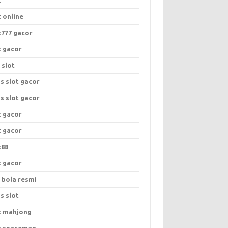
t
t online
t777 gacor
t gacor
 slot
us slot gacor
us slot gacor
t gacor
t gacor
t88
t gacor
i bola resmi
us slot
t mahjong