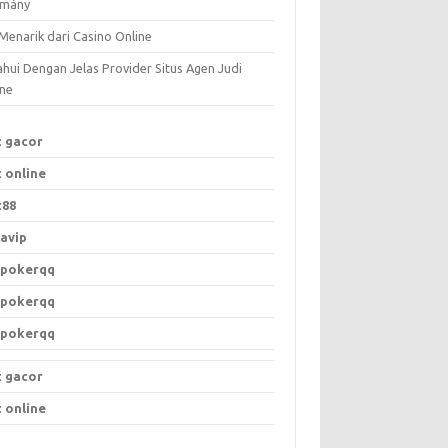
mány
Menarik dari Casino Online
ahui Dengan Jelas Provider Situs Agen Judi
ine
t gacor
t online
t88
avip
bpokerqq
bpokerqq
bpokerqq
t gacor
t online