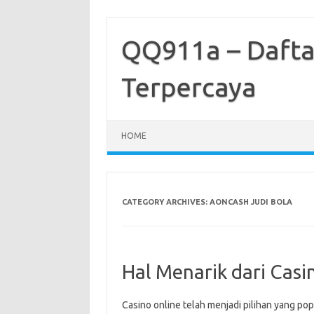
Skip
to
content
QQ911a – Daftar
Terpercaya
HOME
CATEGORY ARCHIVES:
AONCASH JUDI BOLA
Hal Menarik dari Casi
Casino online telah menjadi pilihan yang pop