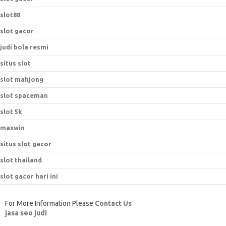
slot88
slot gacor
judi bola resmi
situs slot
slot mahjong
slot spaceman
slot 5k
maxwin
situs slot gacor
slot thailand
slot gacor hari ini
For More Information Please
Contact Us
jasa seo judi