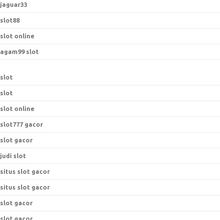
jaguar33
slot88
slot online
agam99 slot
slot
slot
slot online
slot777 gacor
slot gacor
judi slot
situs slot gacor
situs slot gacor
slot gacor
slot gacor