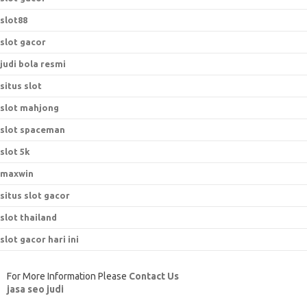
slot88
slot gacor
judi bola resmi
situs slot
slot mahjong
slot spaceman
slot 5k
maxwin
situs slot gacor
slot thailand
slot gacor hari ini
For More Information Please
Contact Us
jasa seo judi