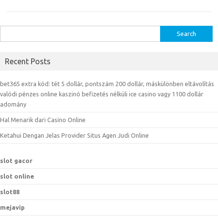
S
e
a
Recent Posts
r
c
bet365 extra kód: tét 5 dollár, pontszám 200 dollár, máskülönben eltávolítás
h
valódi pénzes online kaszinó befizetés nélküli ice casino vagy 1100 dollár
f
adomány
o
Hal Menarik dari Casino Online
r
Ketahui Dengan Jelas Provider Situs Agen Judi Online
:
slot gacor
slot online
slot88
mejavip