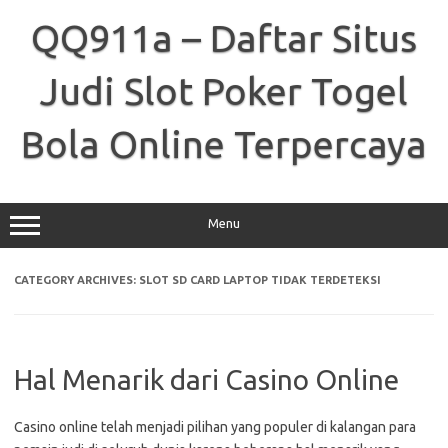
Skip
to
QQ911a – Daftar Situs
content
Judi Slot Poker Togel
Bola Online Terpercaya
Menu
CATEGORY ARCHIVES:
SLOT SD CARD LAPTOP TIDAK TERDETEKSI
Hal Menarik dari Casino Online
Casino online telah menjadi pilihan yang populer di kalangan para