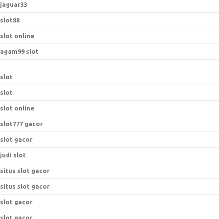
jaguar33
slot88
slot online
agam99 slot
slot
slot
slot online
slot777 gacor
slot gacor
judi slot
situs slot gacor
situs slot gacor
slot gacor
slot gacor