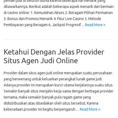
pemain judi di seluruh dunia karena beberapa hal menarik yang
ditawarkannya. Berikut adalah beberapa aspek menarik dari bermain
di casino online: 1. Kemudahan Akses 2. Beragam Pilihan Permainan
3. Bonus dan Promosi Menarik 4. Fitur Live Casino 5. Metode
Pembayaran yang Beragam 6. Jackpot Progresif…
Read More »
Ketahui Dengan Jelas Provider
Situs Agen Judi Online
Provider dalam situs agen judi online merupakan suatu perusahaan
yang berwenang untuk keluarkan perangkat lunak game judi.
Adanya provider ini merupakan kunci utama berjalannya suatu situs.
Semakin banyak situs menjalin kerja sama dengan berbagai provider
ternama, maka semakin banyak pula ragam game yang
didistribusikan atau disediakan oleh situs tersebut. Karena
keberadaan provider ini begitu berpengaruh…
Read More »