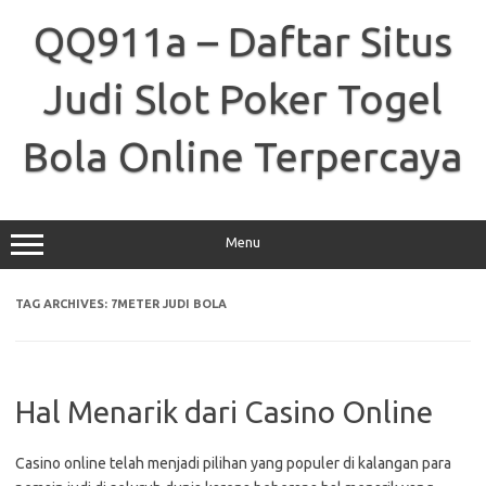
Skip
to
QQ911a – Daftar Situs
content
Judi Slot Poker Togel
Bola Online Terpercaya
Menu
TAG ARCHIVES:
7METER JUDI BOLA
Hal Menarik dari Casino Online
Casino online telah menjadi pilihan yang populer di kalangan para