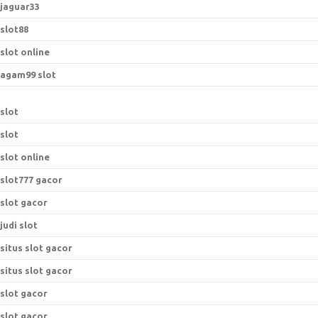
jaguar33
slot88
slot online
agam99 slot
slot
slot
slot online
slot777 gacor
slot gacor
judi slot
situs slot gacor
situs slot gacor
slot gacor
slot gacor