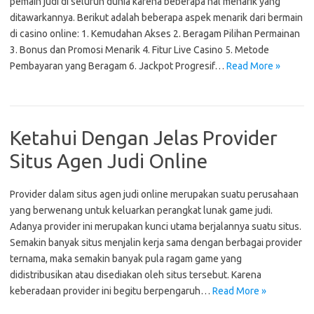
pemain judi di seluruh dunia karena beberapa hal menarik yang
ditawarkannya. Berikut adalah beberapa aspek menarik dari bermain
di casino online: 1. Kemudahan Akses 2. Beragam Pilihan Permainan
3. Bonus dan Promosi Menarik 4. Fitur Live Casino 5. Metode
Pembayaran yang Beragam 6. Jackpot Progresif…
Read More »
Ketahui Dengan Jelas Provider
Situs Agen Judi Online
Provider dalam situs agen judi online merupakan suatu perusahaan
yang berwenang untuk keluarkan perangkat lunak game judi.
Adanya provider ini merupakan kunci utama berjalannya suatu situs.
Semakin banyak situs menjalin kerja sama dengan berbagai provider
ternama, maka semakin banyak pula ragam game yang
didistribusikan atau disediakan oleh situs tersebut. Karena
keberadaan provider ini begitu berpengaruh…
Read More »