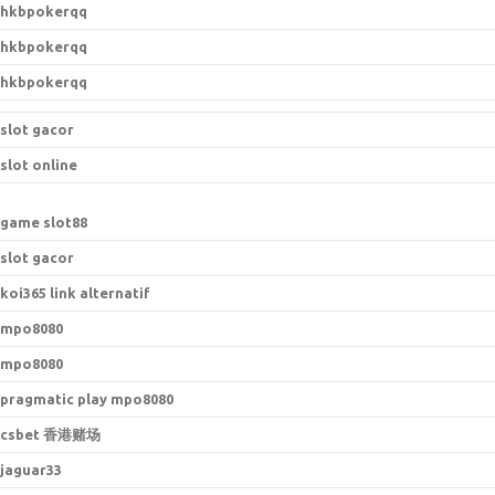
hkbpokerqq
hkbpokerqq
hkbpokerqq
slot gacor
slot online
game slot88
slot gacor
koi365 link alternatif
mpo8080
mpo8080
pragmatic play mpo8080
csbet 香港赌场
jaguar33