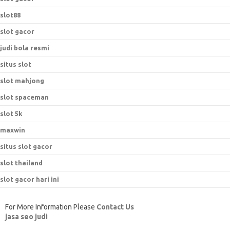
slot88
slot gacor
judi bola resmi
situs slot
slot mahjong
slot spaceman
slot 5k
maxwin
situs slot gacor
slot thailand
slot gacor hari ini
For More Information Please
Contact Us
jasa seo judi