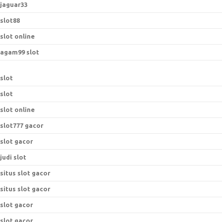
jaguar33
slot88
slot online
agam99 slot
slot
slot
slot online
slot777 gacor
slot gacor
judi slot
situs slot gacor
situs slot gacor
slot gacor
slot gacor