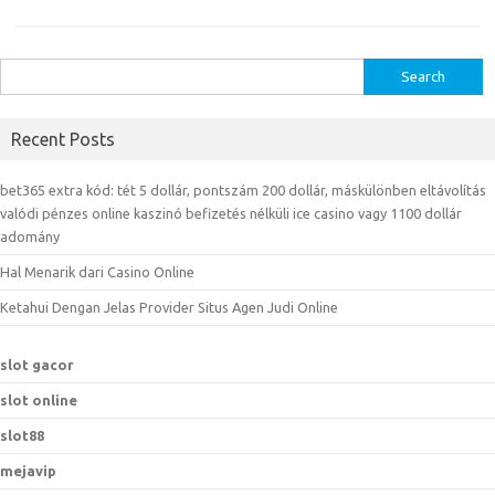
S
e
a
Recent Posts
r
c
bet365 extra kód: tét 5 dollár, pontszám 200 dollár, máskülönben eltávolítás
h
valódi pénzes online kaszinó befizetés nélküli ice casino vagy 1100 dollár
f
adomány
o
Hal Menarik dari Casino Online
r
Ketahui Dengan Jelas Provider Situs Agen Judi Online
:
slot gacor
slot online
slot88
mejavip