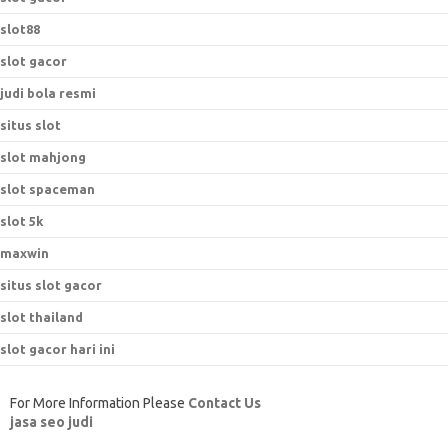
slot88
slot gacor
judi bola resmi
situs slot
slot mahjong
slot spaceman
slot 5k
maxwin
situs slot gacor
slot thailand
slot gacor hari ini
For More Information Please
Contact Us
jasa seo judi