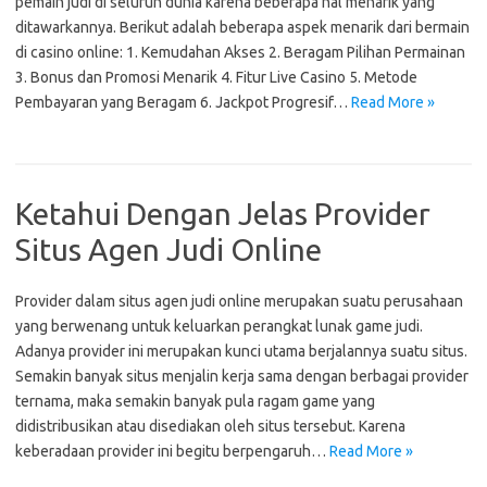
pemain judi di seluruh dunia karena beberapa hal menarik yang
ditawarkannya. Berikut adalah beberapa aspek menarik dari bermain
di casino online: 1. Kemudahan Akses 2. Beragam Pilihan Permainan
3. Bonus dan Promosi Menarik 4. Fitur Live Casino 5. Metode
Pembayaran yang Beragam 6. Jackpot Progresif…
Read More »
Ketahui Dengan Jelas Provider
Situs Agen Judi Online
Provider dalam situs agen judi online merupakan suatu perusahaan
yang berwenang untuk keluarkan perangkat lunak game judi.
Adanya provider ini merupakan kunci utama berjalannya suatu situs.
Semakin banyak situs menjalin kerja sama dengan berbagai provider
ternama, maka semakin banyak pula ragam game yang
didistribusikan atau disediakan oleh situs tersebut. Karena
keberadaan provider ini begitu berpengaruh…
Read More »