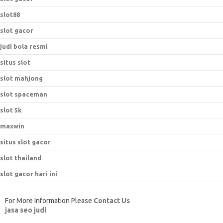
slot88
slot gacor
judi bola resmi
situs slot
slot mahjong
slot spaceman
slot 5k
maxwin
situs slot gacor
slot thailand
slot gacor hari ini
For More Information Please
Contact Us
jasa seo judi