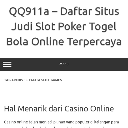
Skip
to
QQ911a – Daftar Situs
content
Judi Slot Poker Togel
Bola Online Terpercaya
Menu
TAG ARCHIVES:
FAFAFA SLOT GAMES
Hal Menarik dari Casino Online
Casino online telah menjadi pilihan yang populer di kalangan para