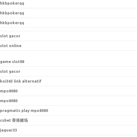
hkbpokerqq
hkbpokerqq
hkbpokerqq
slot gacor
slot online
game slot88
slot gacor
koi365 link alternatif
mpo8080
mpo8080
pragmatic play mpo8080
csbet 香港赌场
jaguar33