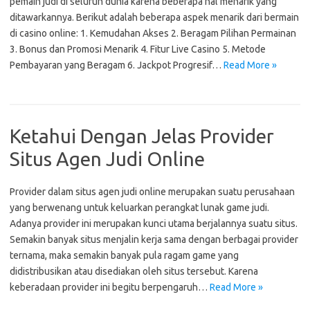
pemain judi di seluruh dunia karena beberapa hal menarik yang
ditawarkannya. Berikut adalah beberapa aspek menarik dari bermain
di casino online: 1. Kemudahan Akses 2. Beragam Pilihan Permainan
3. Bonus dan Promosi Menarik 4. Fitur Live Casino 5. Metode
Pembayaran yang Beragam 6. Jackpot Progresif…
Read More »
Ketahui Dengan Jelas Provider
Situs Agen Judi Online
Provider dalam situs agen judi online merupakan suatu perusahaan
yang berwenang untuk keluarkan perangkat lunak game judi.
Adanya provider ini merupakan kunci utama berjalannya suatu situs.
Semakin banyak situs menjalin kerja sama dengan berbagai provider
ternama, maka semakin banyak pula ragam game yang
didistribusikan atau disediakan oleh situs tersebut. Karena
keberadaan provider ini begitu berpengaruh…
Read More »