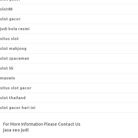
slot88
slot gacor
judi bola resmi
situs slot
slot mahjong
slot spaceman
slot 5k
maxwin
situs slot gacor
slot thailand
slot gacor hari ini
For More Information Please
Contact Us
jasa seo judi