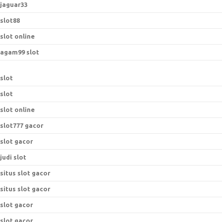
jaguar33
slot88
slot online
agam99 slot
slot
slot
slot online
slot777 gacor
slot gacor
judi slot
situs slot gacor
situs slot gacor
slot gacor
slot gacor