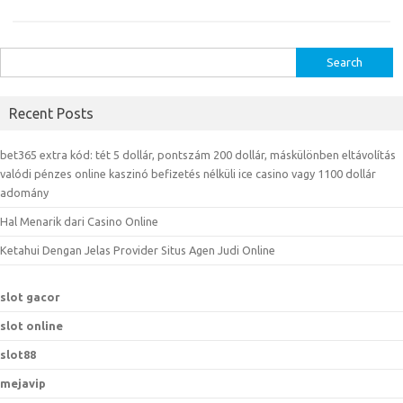
S
e
a
Recent Posts
r
c
bet365 extra kód: tét 5 dollár, pontszám 200 dollár, máskülönben eltávolítás
h
valódi pénzes online kaszinó befizetés nélküli ice casino vagy 1100 dollár
f
adomány
o
Hal Menarik dari Casino Online
r
Ketahui Dengan Jelas Provider Situs Agen Judi Online
:
slot gacor
slot online
slot88
mejavip