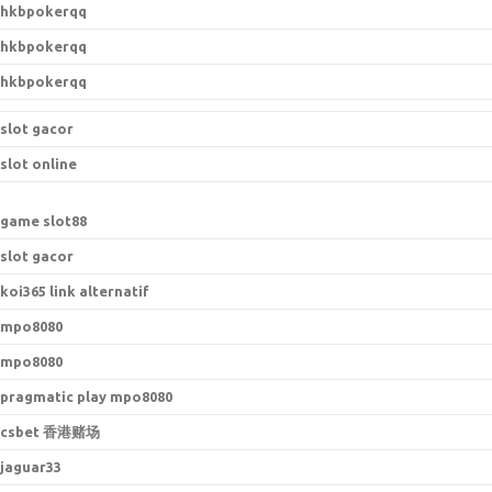
hkbpokerqq
hkbpokerqq
hkbpokerqq
slot gacor
slot online
game slot88
slot gacor
koi365 link alternatif
mpo8080
mpo8080
pragmatic play mpo8080
csbet 香港赌场
jaguar33