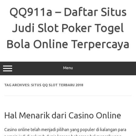
Skip
to
QQ911a – Daftar Situs
content
Judi Slot Poker Togel
Bola Online Terpercaya
Menu
TAG ARCHIVES:
SITUS QQ SLOT TERBARU 2018
Hal Menarik dari Casino Online
Casino online telah menjadi pilihan yang populer di kalangan para