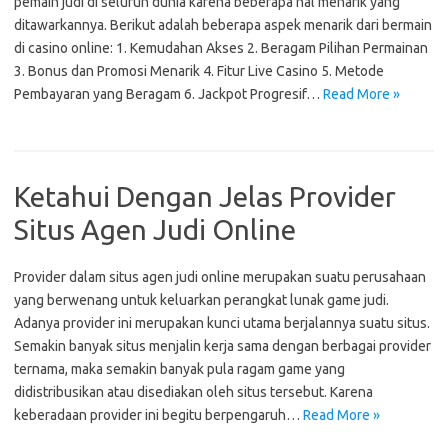
pemain judi di seluruh dunia karena beberapa hal menarik yang
ditawarkannya. Berikut adalah beberapa aspek menarik dari bermain
di casino online: 1. Kemudahan Akses 2. Beragam Pilihan Permainan
3. Bonus dan Promosi Menarik 4. Fitur Live Casino 5. Metode
Pembayaran yang Beragam 6. Jackpot Progresif…
Read More »
Ketahui Dengan Jelas Provider
Situs Agen Judi Online
Provider dalam situs agen judi online merupakan suatu perusahaan
yang berwenang untuk keluarkan perangkat lunak game judi.
Adanya provider ini merupakan kunci utama berjalannya suatu situs.
Semakin banyak situs menjalin kerja sama dengan berbagai provider
ternama, maka semakin banyak pula ragam game yang
didistribusikan atau disediakan oleh situs tersebut. Karena
keberadaan provider ini begitu berpengaruh…
Read More »