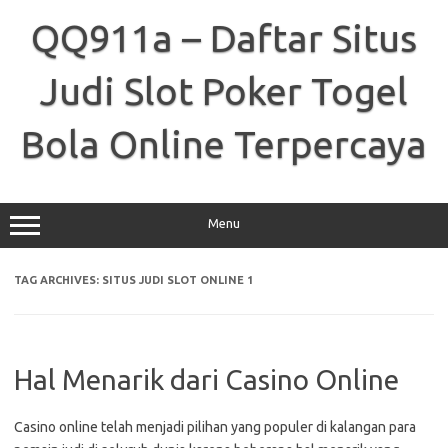
Skip
to
QQ911a – Daftar Situs
content
Judi Slot Poker Togel
Bola Online Terpercaya
Menu
TAG ARCHIVES:
SITUS JUDI SLOT ONLINE 1
Hal Menarik dari Casino Online
Casino online telah menjadi pilihan yang populer di kalangan para