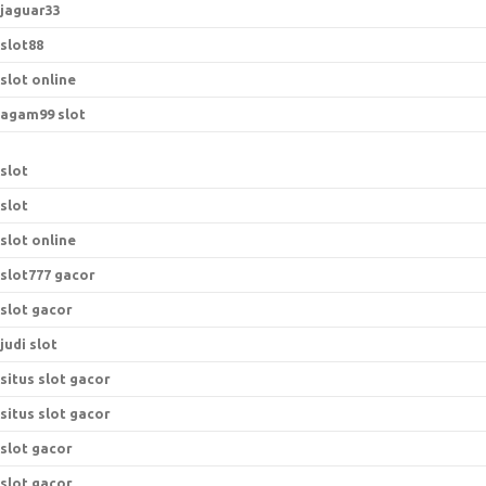
jaguar33
slot88
slot online
agam99 slot
slot
slot
slot online
slot777 gacor
slot gacor
judi slot
situs slot gacor
situs slot gacor
slot gacor
slot gacor