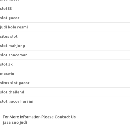
slot88
slot gacor
judi bola resmi
situs slot
slot mahjong
slot spaceman
slot 5k
maxwin
situs slot gacor
slot thailand
slot gacor hari ini
For More Information Please
Contact Us
jasa seo judi