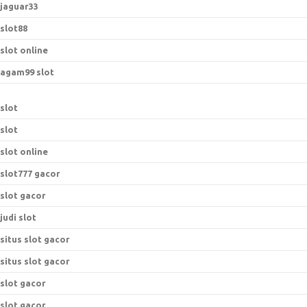
jaguar33
slot88
slot online
agam99 slot
slot
slot
slot online
slot777 gacor
slot gacor
judi slot
situs slot gacor
situs slot gacor
slot gacor
slot gacor