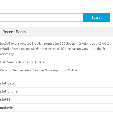
S
e
a
Recent Posts
r
c
bet365 extra kód: tét 5 dollár, pontszám 200 dollár, máskülönben eltávolítás
h
valódi pénzes online kaszinó befizetés nélküli ice casino vagy 1100 dollár
f
adomány
o
Hal Menarik dari Casino Online
r
Ketahui Dengan Jelas Provider Situs Agen Judi Online
:
slot gacor
slot online
slot88
mejavip