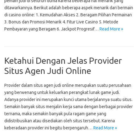
pemain judi di seluruh dunia karena beberapa hal menarik yang
ditawarkannya. Berikut adalah beberapa aspek menarik dari bermain
di casino online: 1. Kemudahan Akses 2. Beragam Pilihan Permainan
3. Bonus dan Promosi Menarik 4. Fitur Live Casino 5. Metode
Pembayaran yang Beragam 6. Jackpot Progresif…
Read More »
Ketahui Dengan Jelas Provider
Situs Agen Judi Online
Provider dalam situs agen judi online merupakan suatu perusahaan
yang berwenang untuk keluarkan perangkat lunak game judi.
Adanya provider ini merupakan kunci utama berjalannya suatu situs.
Semakin banyak situs menjalin kerja sama dengan berbagai provider
ternama, maka semakin banyak pula ragam game yang
didistribusikan atau disediakan oleh situs tersebut. Karena
keberadaan provider ini begitu berpengaruh…
Read More »