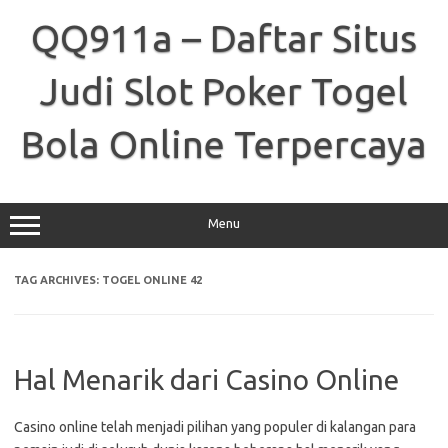
Skip
to
QQ911a – Daftar Situs
content
Judi Slot Poker Togel
Bola Online Terpercaya
Menu
TAG ARCHIVES:
TOGEL ONLINE 42
Hal Menarik dari Casino Online
Casino online telah menjadi pilihan yang populer di kalangan para