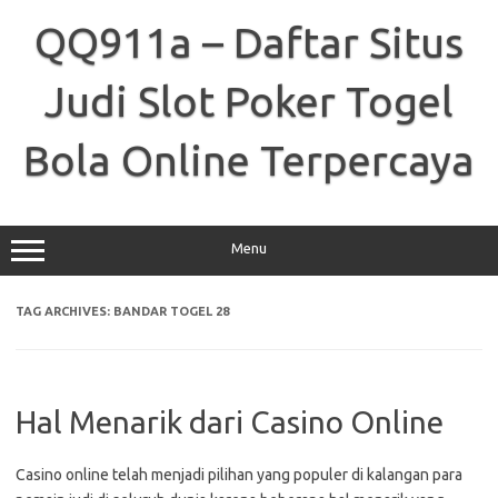
Skip
to
QQ911a – Daftar Situs
content
Judi Slot Poker Togel
Bola Online Terpercaya
Menu
TAG ARCHIVES:
BANDAR TOGEL 28
Hal Menarik dari Casino Online
Casino online telah menjadi pilihan yang populer di kalangan para