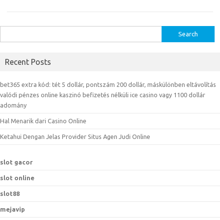
S
e
a
Recent Posts
r
c
bet365 extra kód: tét 5 dollár, pontszám 200 dollár, máskülönben eltávolítás
h
valódi pénzes online kaszinó befizetés nélküli ice casino vagy 1100 dollár
f
adomány
o
Hal Menarik dari Casino Online
r
Ketahui Dengan Jelas Provider Situs Agen Judi Online
:
slot gacor
slot online
slot88
mejavip