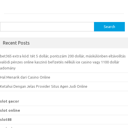
S
e
a
Recent Posts
r
c
bet365 extra kód: tét 5 dollár, pontszám 200 dollár, máskülönben eltávolítás
h
valódi pénzes online kaszinó befizetés nélküli ice casino vagy 1100 dollár
f
adomány
o
Hal Menarik dari Casino Online
r
Ketahui Dengan Jelas Provider Situs Agen Judi Online
:
slot gacor
slot online
slot88