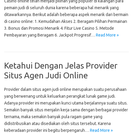
Casino online telah menjadi pilihan yang populer di kalangan para
pemain judi di seluruh dunia karena beberapa hal menarik yang
ditawarkannya. Berikut adalah beberapa aspek menarik dari bermain
di casino online: 1. Kemudahan Akses 2. Beragam Pilihan Permainan
3. Bonus dan Promosi Menarik 4. Fitur Live Casino 5. Metode
Pembayaran yang Beragam 6. Jackpot Progresif…
Read More »
Ketahui Dengan Jelas Provider
Situs Agen Judi Online
Provider dalam situs agen judi online merupakan suatu perusahaan
yang berwenang untuk keluarkan perangkat lunak game judi.
Adanya provider ini merupakan kunci utama berjalannya suatu situs.
Semakin banyak situs menjalin kerja sama dengan berbagai provider
ternama, maka semakin banyak pula ragam game yang
didistribusikan atau disediakan oleh situs tersebut. Karena
keberadaan provider ini begitu berpengaruh…
Read More »