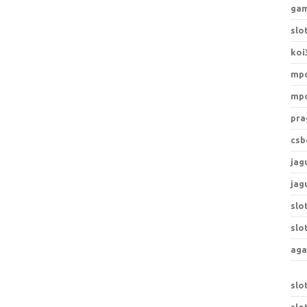
gam
slo
koi
mp
mp
pra
cs
jag
jag
slo
slo
aga
slo