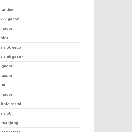
t
t online
t777 gacor
t gacor
 slot
us slot gacor
us slot gacor
t gacor
t gacor
t88
t gacor
i bola resmi
us slot
t mahjong