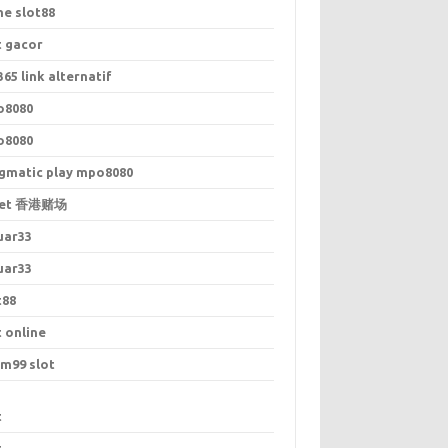
e slot88
t gacor
365 link alternatif
o8080
o8080
gmatic play mpo8080
bet 香港赌场
uar33
uar33
t88
t online
m99 slot
t