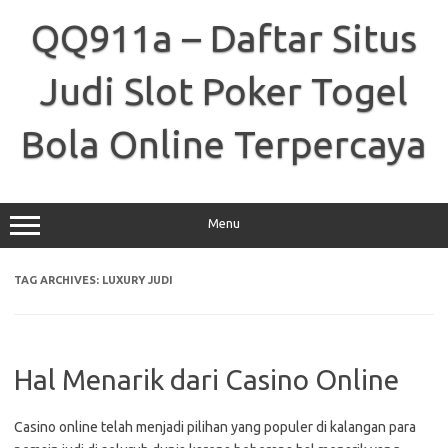
Skip
to
QQ911a – Daftar Situs
content
Judi Slot Poker Togel
Bola Online Terpercaya
Menu
TAG ARCHIVES:
LUXURY JUDI
Hal Menarik dari Casino Online
Casino online telah menjadi pilihan yang populer di kalangan para