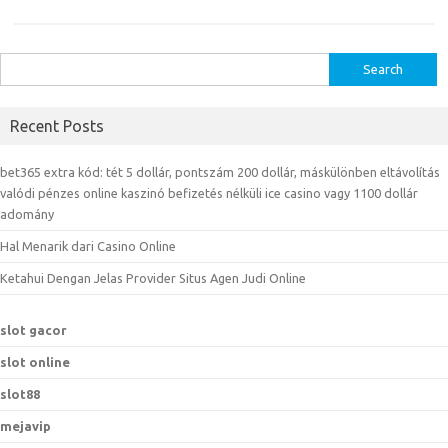
S
e
a
Recent Posts
r
c
bet365 extra kód: tét 5 dollár, pontszám 200 dollár, máskülönben eltávolítás
h
valódi pénzes online kaszinó befizetés nélküli ice casino vagy 1100 dollár
f
adomány
o
Hal Menarik dari Casino Online
r
Ketahui Dengan Jelas Provider Situs Agen Judi Online
:
slot gacor
slot online
slot88
mejavip