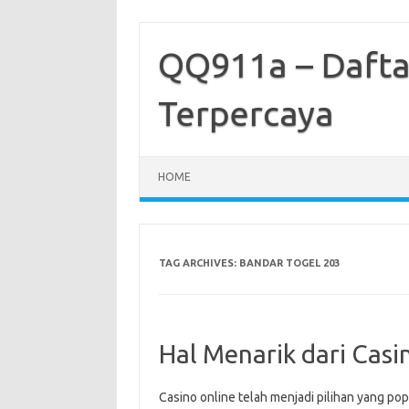
Skip
to
content
QQ911a – Daftar
Terpercaya
HOME
TAG ARCHIVES:
BANDAR TOGEL 203
Hal Menarik dari Casi
Casino online telah menjadi pilihan yang pop