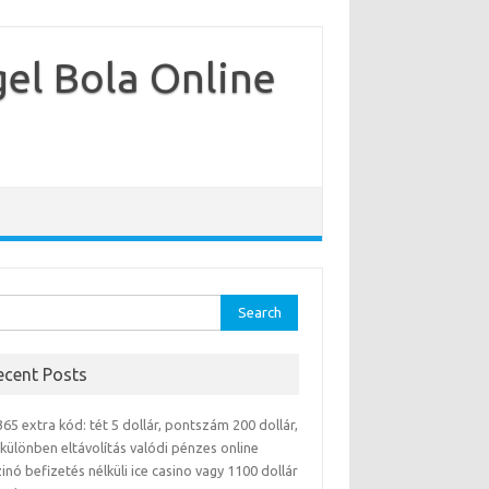
gel Bola Online
rch
ecent Posts
65 extra kód: tét 5 dollár, pontszám 200 dollár,
különben eltávolítás valódi pénzes online
inó befizetés nélküli ice casino vagy 1100 dollár