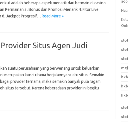
ado
rikut adalah beberapa aspek menarik dari bermain di casino
an Permainan 3. Bonus dan Promosi Menarik 4. Fitur Live
Hal 
 6. Jackpot Progresif…
Read More »
Ket
Onl
slo
Provider Situs Agen Judi
slo
slo
mej
upakan suatu perusahaan yang berwenang untuk keluarkan
ini merupakan kunci utama berjalannya suatu situs. Semakin
hk
rbagai provider ternama, maka semakin banyak pula ragam
hk
eh situs tersebut. Karena keberadaan provider ini begitu
hk
slo
slo