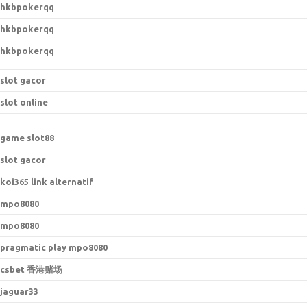
hkbpokerqq
hkbpokerqq
hkbpokerqq
slot gacor
slot online
game slot88
slot gacor
koi365 link alternatif
mpo8080
mpo8080
pragmatic play mpo8080
csbet 香港赌场
jaguar33