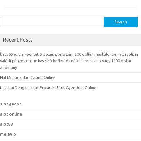
S
e
a
Recent Posts
r
c
bet365 extra kód: tét 5 dollár, pontszám 200 dollár, máskülönben eltávolítás
h
valódi pénzes online kaszinó befizetés nélküli ice casino vagy 1100 dollár
f
adomány
o
Hal Menarik dari Casino Online
r
Ketahui Dengan Jelas Provider Situs Agen Judi Online
:
slot gacor
slot online
slot88
mejavip