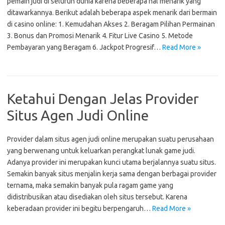
pemain judi di seluruh dunia karena beberapa hal menarik yang
ditawarkannya. Berikut adalah beberapa aspek menarik dari bermain
di casino online: 1. Kemudahan Akses 2. Beragam Pilihan Permainan
3. Bonus dan Promosi Menarik 4. Fitur Live Casino 5. Metode
Pembayaran yang Beragam 6. Jackpot Progresif…
Read More »
Ketahui Dengan Jelas Provider
Situs Agen Judi Online
Provider dalam situs agen judi online merupakan suatu perusahaan
yang berwenang untuk keluarkan perangkat lunak game judi.
Adanya provider ini merupakan kunci utama berjalannya suatu situs.
Semakin banyak situs menjalin kerja sama dengan berbagai provider
ternama, maka semakin banyak pula ragam game yang
didistribusikan atau disediakan oleh situs tersebut. Karena
keberadaan provider ini begitu berpengaruh…
Read More »