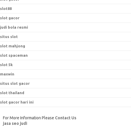
slot88
slot gacor
judi bola resmi
situs slot
slot mahjong
slot spaceman
slot 5k
maxwin
situs slot gacor
slot thailand
slot gacor hari ini
For More Information Please
Contact Us
jasa seo judi