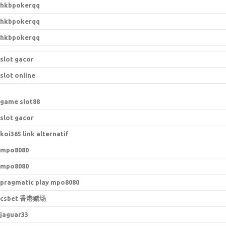
hkbpokerqq
hkbpokerqq
hkbpokerqq
slot gacor
slot online
game slot88
slot gacor
koi365 link alternatif
mpo8080
mpo8080
pragmatic play mpo8080
csbet 香港赌场
jaguar33