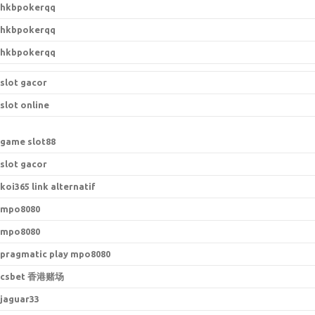
hkbpokerqq
hkbpokerqq
hkbpokerqq
slot gacor
slot online
game slot88
slot gacor
koi365 link alternatif
mpo8080
mpo8080
pragmatic play mpo8080
csbet 香港赌场
jaguar33