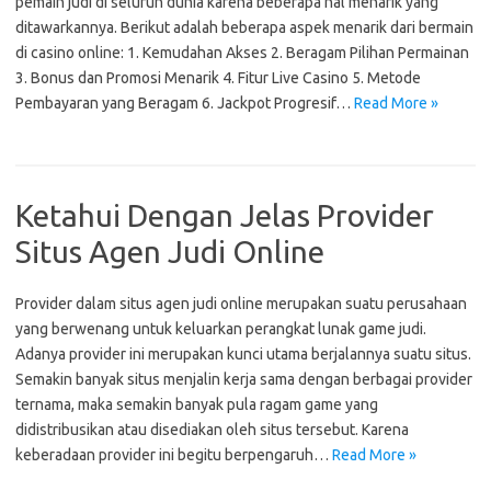
pemain judi di seluruh dunia karena beberapa hal menarik yang
ditawarkannya. Berikut adalah beberapa aspek menarik dari bermain
di casino online: 1. Kemudahan Akses 2. Beragam Pilihan Permainan
3. Bonus dan Promosi Menarik 4. Fitur Live Casino 5. Metode
Pembayaran yang Beragam 6. Jackpot Progresif…
Read More »
Ketahui Dengan Jelas Provider
Situs Agen Judi Online
Provider dalam situs agen judi online merupakan suatu perusahaan
yang berwenang untuk keluarkan perangkat lunak game judi.
Adanya provider ini merupakan kunci utama berjalannya suatu situs.
Semakin banyak situs menjalin kerja sama dengan berbagai provider
ternama, maka semakin banyak pula ragam game yang
didistribusikan atau disediakan oleh situs tersebut. Karena
keberadaan provider ini begitu berpengaruh…
Read More »