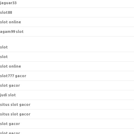
jaguar33
slot88
slot online
agam99 slot
slot
slot
slot online
slot777 gacor
slot gacor
judi slot
situs slot gacor
situs slot gacor
slot gacor
slot gacor