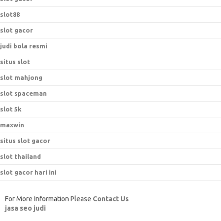
slot88
slot gacor
judi bola resmi
situs slot
slot mahjong
slot spaceman
slot 5k
maxwin
situs slot gacor
slot thailand
slot gacor hari ini
For More Information Please
Contact Us
jasa seo judi